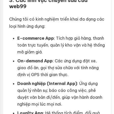
3. Các lĩnh vực chuyên sâu của
web99
Chúng tôi có kinh nghiệm triển khai đa dạng các
loại hình ứng dụng:
E-commerce App
: Tích hợp giỏ hàng, thanh
toán trực tuyến, quản lý kho vận và hệ thống
mã giảm giá.
On-demand App
: Các ứng dụng đặt xe,
giao đồ ăn, gọi thợ sửa chữa với tính năng
định vị GPS thời gian thực.
Doanh nghiệp (Internal App)
: Ứng dụng
quản lý nhân sự, báo cáo công việc, phê
duyệt văn bản đi/đến, giúp vận hành doanh
nghiệp mọi lúc mọi nơi.
Loyalty App
: Hệ thống tích điểm, đổi quà,