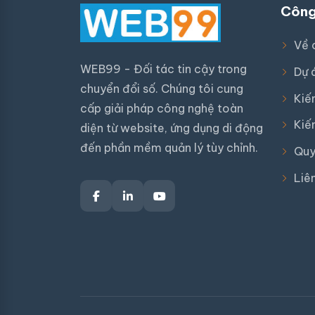
Công
Về 
WEB99 - Đối tác tin cậy trong
Dự 
chuyển đổi số. Chúng tôi cung
Kiế
cấp giải pháp công nghệ toàn
Kiế
diện từ website, ứng dụng di động
đến phần mềm quản lý tùy chỉnh.
Quy
Liê