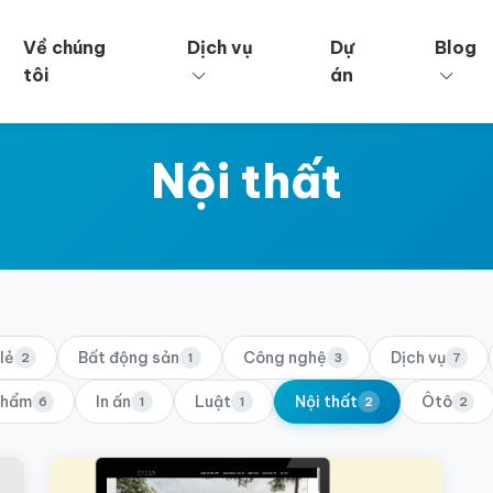
Về chúng
Dịch vụ
Dự
Blog
tôi
án
Nội thất
lẻ
Bất động sản
Công nghệ
Dịch vụ
2
1
3
7
 phẩm
In ấn
Luật
Nội thất
Ôtô
6
1
1
2
2