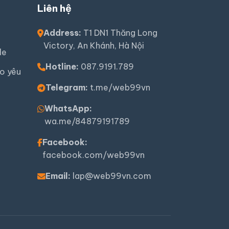
Liên hệ
Address:
T1 DN1 Thăng Long
Victory, An Khánh, Hà Nội
le
Hotline:
087.9191.789
o yêu
Telegram:
t.me/web99vn
WhatsApp:
wa.me/84879191789
Facebook:
facebook.com/web99vn
Email:
lap@web99vn.com