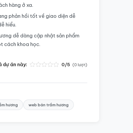
ách hàng ở xa.
àng phản hồi tốt về giao diện dễ
ễ hiểu.
 Hương dễ dàng cập nhật sản phẩm
ột cách khoa học.
á dự án này:
0/5
(0 lượt)
rầm hương
web bán trầm hương