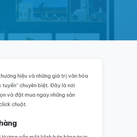
thương hiệu và những giá trị văn hóa
 tuyến” chuyên biệt. Đây là nơi
họn và đặt mua ngay những sản
lick chuột.
 hàng
hi Hương cần một kênh bán hàng trực