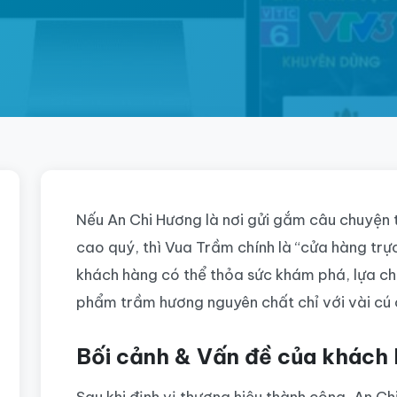
Nếu An Chi Hương là nơi gửi gắm câu chuyện 
cao quý, thì Vua Trầm chính là “cửa hàng trực
khách hàng có thể thỏa sức khám phá, lựa c
phẩm trầm hương nguyên chất chỉ với vài cú c
Bối cảnh & Vấn đề của khách
Sau khi định vị thương hiệu thành công, An C