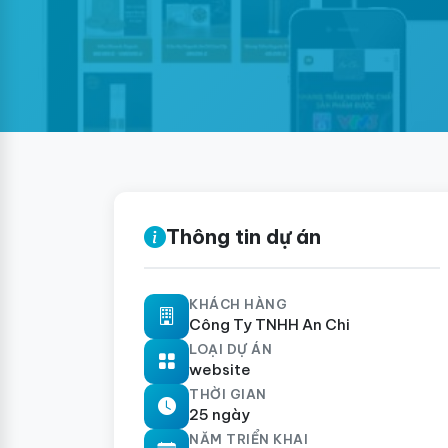
Thông tin dự án
KHÁCH HÀNG
Công Ty TNHH An Chi
LOẠI DỰ ÁN
website
THỜI GIAN
25 ngày
NĂM TRIỂN KHAI