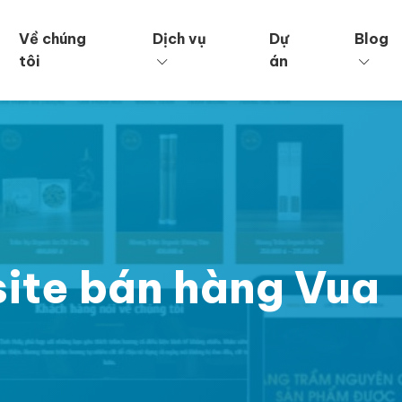
Về chúng
Dịch vụ
Dự
Blog
tôi
án
site bán hàng Vua