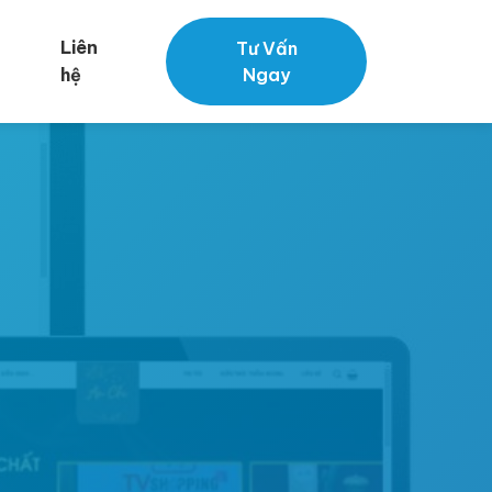
Liên
Tư Vấn
hệ
Ngay