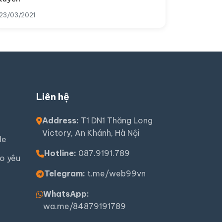
23/03/2021
Liên hệ
Address:
T1 DN1 Thăng Long
Victory, An Khánh, Hà Nội
le
Hotline:
087.9191.789
o yêu
Telegram:
t.me/web99vn
WhatsApp:
wa.me/84879191789