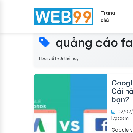
Trang
chủ
quảng cáo f
1
bài viết với thẻ này
Googl
Cái n
bạn?
02/02/
lượt xem
Google v