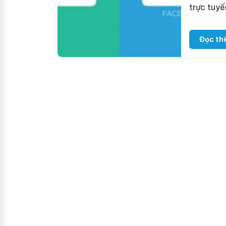
trực tuy
Đọc th