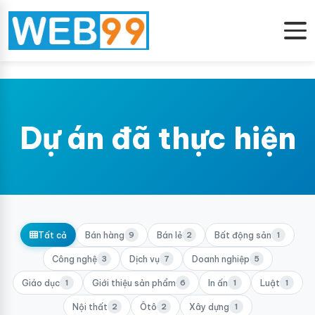
Dự án đã thực hiện
Tất cả
Bán hàng
9
Bán lẻ
2
Bất động sản
1
Công nghệ
3
Dịch vụ
7
Doanh nghiệp
5
Giáo dục
1
Giới thiệu sản phẩm
6
In ấn
1
Luật
1
Nội thất
2
Ôtô
2
Xây dựng
1